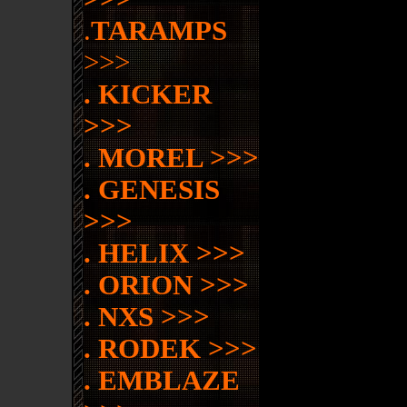
.
TARAMPS
>>>
. KICKER
>>>
. MOREL
>>>
. GENESIS
>>>
. HELIX
>>>
. ORION
>>>
. NXS
>>>
. RODEK
>>>
. EMBLAZE